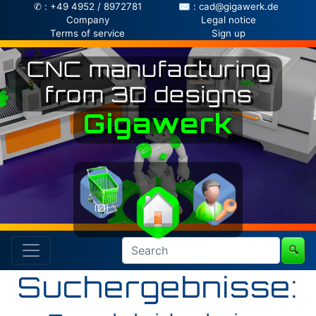
✆ : +49 4952 / 8972781
✉ : cad@gigawerk.de
Company
Legal notice
Terms of service
Sign up
CNC manufacturing
from 3D designs
Gigawerk
(0)
🔍
Suchergebnisse: