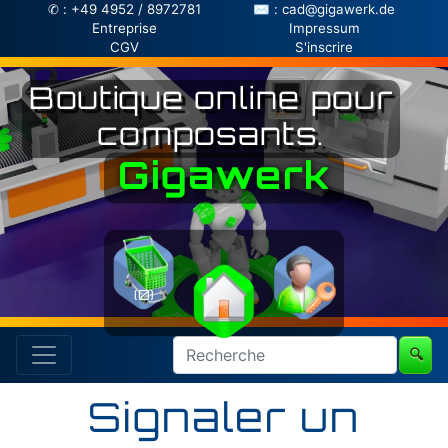
✆ : +49 4952 / 8972781
✉ : cad@gigawerk.de
Entreprise
Impressum
CGV
S'inscrire
Boutique online pour
composants.
Gigawerk
(0)
🔍
Signaler un